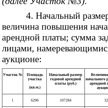
(далее Участок №3).
4. Начальный размер г
величина повышения нача
арендной платы; сумма за
лицами, намеревающимис
аукционе:
Участок №
Площадь
Начальный размер
Величин
участка
годовой арендной
начального 
платы (руб.)
арендной 
(кв.м.)
аукцио
1
6296
107284
32