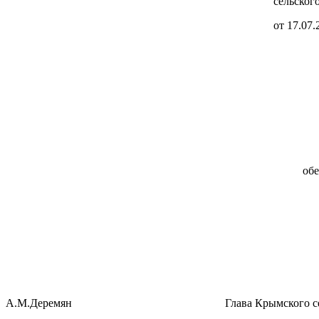
сельского поселе
от 17.07.2014 г. №
обе
А.М.Деремян
Глава Крымского с