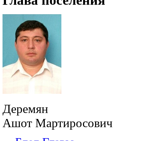
Глава поселения
Деремян
Ашот Мартиросович