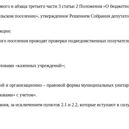
рвого и абзаца третьего части 3 статьи 2 Положения
«О
бюджетном
ьском поселении», утвержденное Решением Собрания депутатов 
акции:
го поселения проводят проверки подведомственных получател
словами
«казенных
учреждений»;
ний и организационно – правовой формы муниципальных унитар
овами» с учетом».
, за исключением пунктов 2.1 и 2.2, которые вступают в силу 