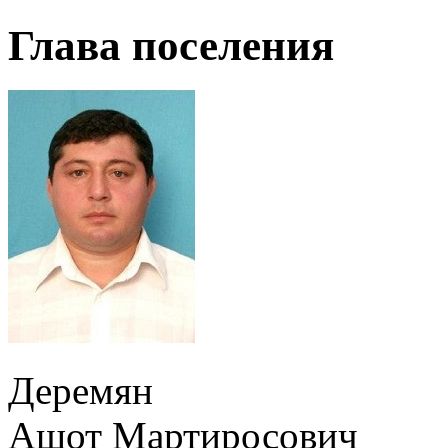
Глава поселения
Деремян
Ашот Мартиросович